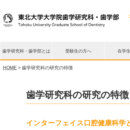
歯学研究科・歯学部とは
受験生の方へ
在学
HOME
> 歯学研究科の研究の特徴
先端再生医学研究センター
東日本大震災 関連情報
研究科長・学部長挨拶
教育理念・目標・沿革
各講座・研究分野一覧
環境歯学研究センター
歯学イノベーション
臨床疫学統計支援室
大学院修士課程
大学院博士課程
歯学部歯学科
研究の特徴
各種広報誌
国際交流
公開情報
相談窓口
URA室
リエゾンセンター
歯学研究科の研究の特徴
インターフェイス口腔健康科学