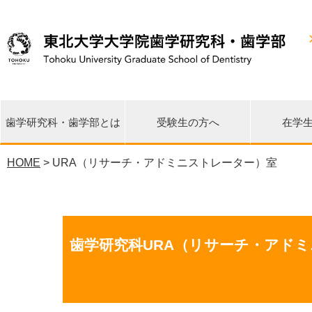
歯学研究科・歯学部とは
受験生の方へ
在学
HOME
> URA（リサーチ・アドミニストレーター）室
災害・環境歯学研究センタ
先端再生医学研究センター
東日本大震災 関連情報
研究科長・学部長挨拶
教育理念・目標・沿革
各講座・研究分野一覧
歯学イノベーション
臨床疫学統計支援室
大学院修士課程
大学院博士課程
歯学部歯学科
研究の特徴
各種広報誌
国際交流
公開情報
相談窓口
URA室
リエゾンセンター
ー
歯学研究科URA（リサーチ・アド