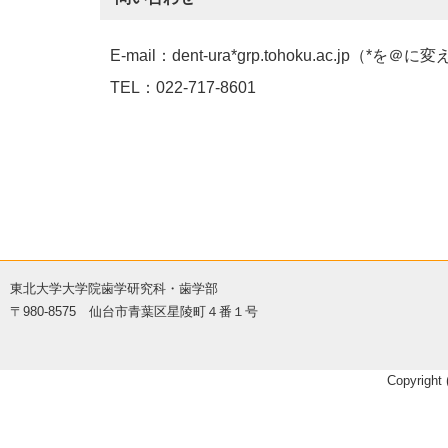
E-mail：dent-ura*grp.tohoku.ac.jp（*
TEL：022-717-8601
東北大学大学院歯学研究科・歯学部
〒980-8575 仙台市青葉区星陵町４番１号
Copyright 