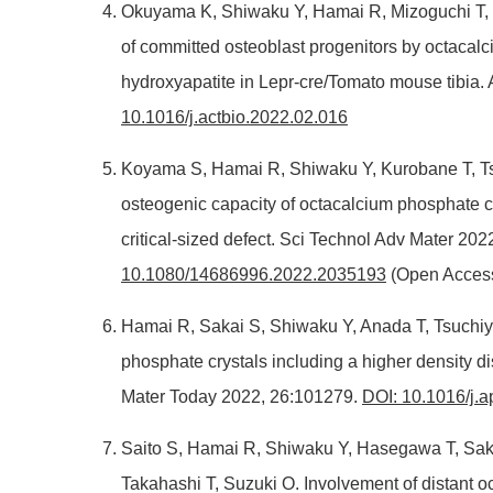
Okuyama K, Shiwaku Y, Hamai R, Mizoguchi T, Ts
of committed osteoblast progenitors by octacal
hydroxyapatite in Lepr-cre/Tomato mouse tibia.
10.1016/j.actbio.2022.02.016
Koyama S, Hamai R, Shiwaku Y, Kurobane T, Ts
osteogenic capacity of octacalcium phosphate co
critical-sized defect. Sci Technol Adv Mater 20
10.1080/14686996.2022.2035193
(Open Acces
Hamai R, Sakai S, Shiwaku Y, Anada T, Tsuchiy
phosphate crystals including a higher density di
Mater Today 2022, 26:101279.
DOI: 10.1016/j.
Saito S, Hamai R, Shiwaku Y, Hasegawa T, Saka
Takahashi T, Suzuki O. Involvement of distant o