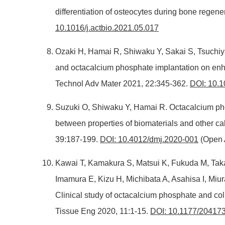
differentiation of osteocytes during bone regen
10.1016/j.actbio.2021.05.017
Ozaki H, Hamai R, Shiwaku Y, Sakai S, Tsuchiya 
and octacalcium phosphate implantation on en
Technol Adv Mater 2021, 22:345-362.
DOI: 10.
Suzuki O, Shiwaku Y, Hamai R. Octacalcium ph
between properties of biomaterials and other c
39:187-199.
DOI: 10.4012/dmj.2020-001
(Open 
Kawai T, Kamakura S, Matsui K, Fukuda M, Tak
Imamura E, Kizu H, Michibata A, Asahisa I, Miu
Clinical study of octacalcium phosphate and coll
Tissue Eng 2020, 11:1-15.
DOI: 10.1177/2041