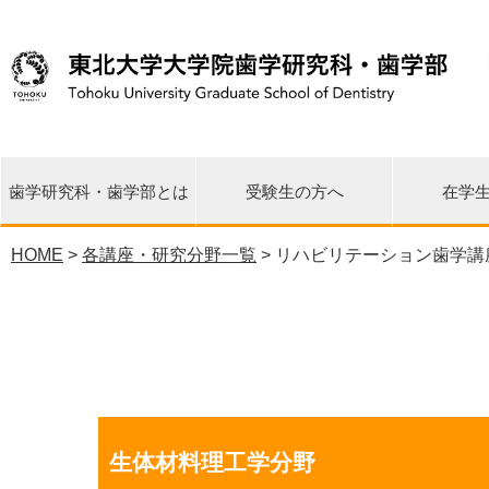
歯学研究科・歯学部とは
受験生の方へ
在学
HOME
>
各講座・研究分野一覧
> リハビリテーション歯学講
災害・環境歯学研究センタ
先端再生医学研究センター
東日本大震災 関連情報
研究科長・学部長挨拶
教育理念・目標・沿革
各講座・研究分野一覧
歯学イノベーション
臨床疫学統計支援室
大学院修士課程
大学院博士課程
歯学部歯学科
研究の特徴
各種広報誌
国際交流
公開情報
相談窓口
URA室
リエゾンセンター
ー
生体材料理工学分野