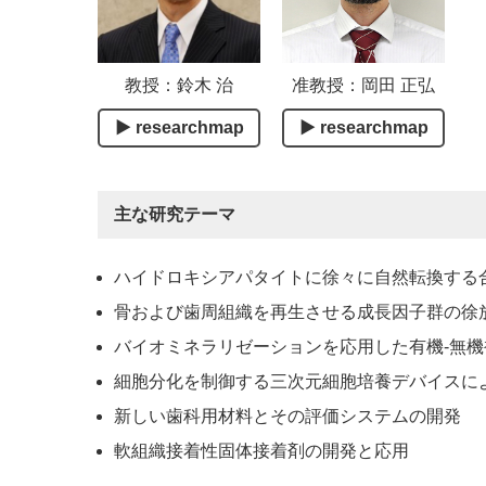
教授：鈴木 治
准教授：岡田 正弘
▶ researchmap
▶ researchmap
主な研究テーマ
ハイドロキシアパタイトに徐々に自然転換する
骨および歯周組織を再生させる成長因子群の徐
バイオミネラリゼーションを応用した有機-無
細胞分化を制御する三次元細胞培養デバイスに
新しい歯科用材料とその評価システムの開発
軟組織接着性固体接着剤の開発と応用