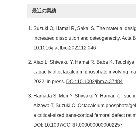
最近の業績
Suzuki O, Hamai R, Sakai S. The material desig
increased dissolution and osteogenecity. Acta B
10.1016/j.actbio.2022.12.046
Xiao L, Shiwaku Y, Hamai R, Baba K, Tsuchiya 
capacity of octacalcium phosphate involving m
2022, in press.
DOI: 10.1002/jbm.a.37484
Hamada S, Mori Y, Shiwaku Y, Hamai R, Tsuchiy
Aizawa T, Suzuki O. Octacalcium phosphate/gel
a critical-sized trans-cortical femoral defect r
DOI: 10.1097/CORR.0000000000002257