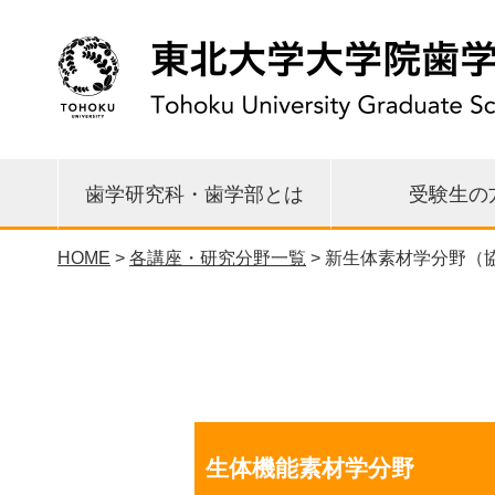
歯学研究科・歯学部とは
受験生の
HOME
>
各講座・研究分野一覧
> 新生体素材学分野（
先端再生医学研究センター
東日本大震災 関連情報
研究科長・学部長挨拶
教育理念・目標・沿革
各講座・研究分野一覧
環境歯学研究センター
歯学イノベーション
臨床疫学統計支援室
大学院修士課程
大学院博士課程
歯学部歯学科
研究の特徴
各種広報誌
国際交流
公開情報
相談窓口
URA室
リエゾンセンター
生体機能素材学分野