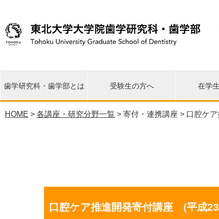
歯学研究科・歯学部とは
受験生の方へ
在学
HOME
>
各講座・研究分野一覧
> 寄付・連携講座 > 口腔ケ
先端再生医学研究センター
東日本大震災 関連情報
研究科長・学部長挨拶
教育理念・目標・沿革
各講座・研究分野一覧
環境歯学研究センター
歯学イノベーション
臨床疫学統計支援室
大学院修士課程
大学院博士課程
歯学部歯学科
研究の特徴
各種広報誌
国際交流
公開情報
相談窓口
URA室
リエゾンセンター
口腔ケア推進開発寄付講座 (平成23