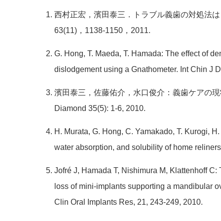
西村正宏，濱田泰三．トラブル義歯の対処法は
63(11)，1138-1150，2011.
G. Hong, T. Maeda, T. Hamada: The effect of den
dislodgement using a Gnathometer. Int Chin J D
濱田泰三，佐藤佑介，水口俊介：義歯ケアの現状
Diamond 35(5): 1-6, 2010.
H. Murata, G. Hong, C. Yamakado, T. Kurogi, H.
water absorption, and solubility of home reliner
Jofré J, Hamada T, Nishimura M, Klattenhoff C:
loss of mini-implants supporting a mandibular ov
Clin Oral Implants Res, 21, 243-249, 2010.