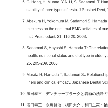
G. Hong, H. Murata, Y.A. Li, S. Sadamori, T. Ha
stability of three types of resin. J Prosthet Dent
Abekura H, Yokomura M, Sadamori S, Hamada T.: T
thickness on the nocturnal EMG activities of mas
Int J Prosthodont, 21, 116-20, 2008.
Sadamori S, Hayashi S, Hamada T.: The relation
health, nutritional status and diet type in eld
25, 205-209, 2008.
Murata H, Hamada T, Sadamori S.: Relationship 
liners and clinical efficacy. Japanese Dental S
濱田泰三：デンチャープラークと義歯の洗浄の重要性．DHst
濱田泰三，永島賢治，槇田大介，和田主実：補