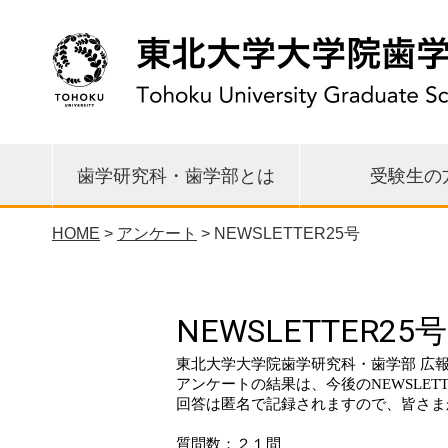
歯学研究科・歯学部とは
受験生の
HOME
>
アンケート
> NEWSLETTER25号
先端再生医学研究センター
東日本大震災 関連情報
研究科長・学部長挨拶
教育理念・目標・沿革
各講座・研究分野一覧
環境歯学研究センター
歯学イノベーション
臨床疫学統計支援室
大学院修士課程
大学院博士課程
歯学部歯学科
研究の特徴
各種広報誌
国際交流
公開情報
相談窓口
URA室
リエゾンセンター