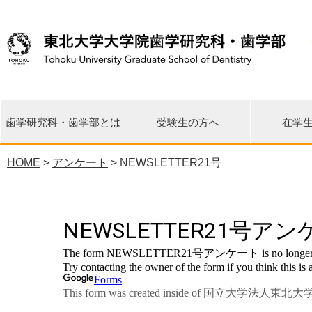
歯学研究科・歯学部とは
受験生の方へ
在学
HOME
>
アンケート
> NEWSLETTER21号
先端再生医学研究センター
東日本大震災 関連情報
研究科長・学部長挨拶
教育理念・目標・沿革
各講座・研究分野一覧
環境歯学研究センター
歯学イノベーション
臨床疫学統計支援室
大学院修士課程
大学院博士課程
歯学部歯学科
研究の特徴
各種広報誌
国際交流
公開情報
相談窓口
URA室
リエゾンセンター