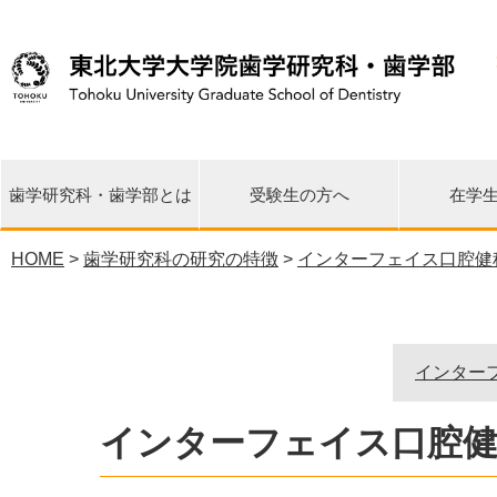
歯学研究科・歯学部とは
受験生の方へ
在学
HOME
>
歯学研究科の研究の特徴
>
インターフェイス口腔健
先端再生医学研究センター
東日本大震災 関連情報
研究科長・学部長挨拶
教育理念・目標・沿革
各講座・研究分野一覧
環境歯学研究センター
歯学イノベーション
臨床疫学統計支援室
大学院修士課程
大学院博士課程
歯学部歯学科
研究の特徴
各種広報誌
国際交流
公開情報
相談窓口
URA室
リエゾンセンター
インター
インターフェイス口腔